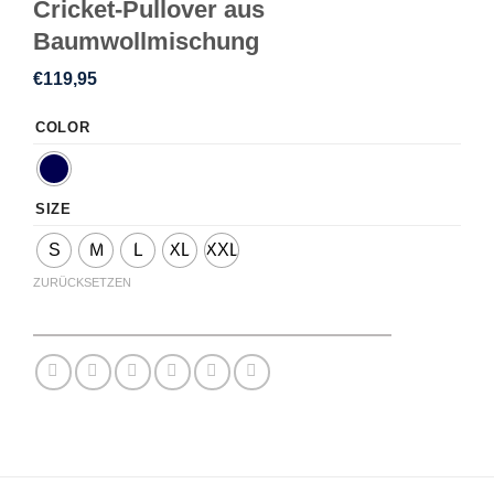
Cricket-Pullover aus
Baumwollmischung
€
119,95
COLOR
SIZE
S
M
L
XL
XXL
ZURÜCKSETZEN