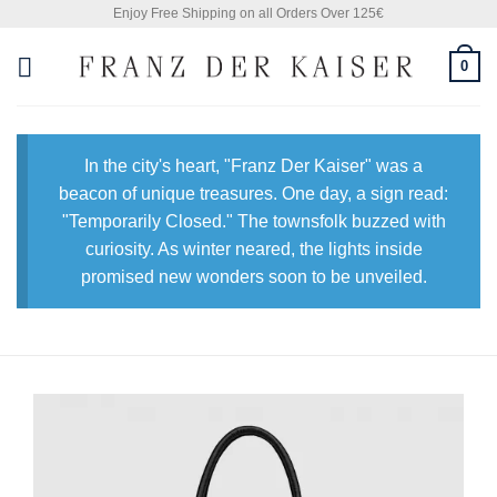
Skip
Enjoy Free Shipping on all Orders Over 125€
to
0
content
In the city's heart, "Franz Der Kaiser" was a
beacon of unique treasures. One day, a sign read:
"Temporarily Closed." The townsfolk buzzed with
curiosity. As winter neared, the lights inside
promised new wonders soon to be unveiled.