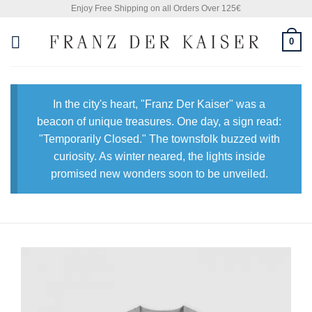
Skip
Enjoy Free Shipping on all Orders Over 125€
to
0
content
In the city's heart, "Franz Der Kaiser" was a
beacon of unique treasures. One day, a sign read:
"Temporarily Closed." The townsfolk buzzed with
curiosity. As winter neared, the lights inside
promised new wonders soon to be unveiled.