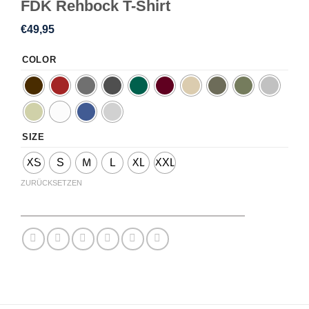
FDK Rehbock T-Shirt
€
49,95
COLOR
SIZE
XS
S
M
L
XL
XXL
ZURÜCKSETZEN