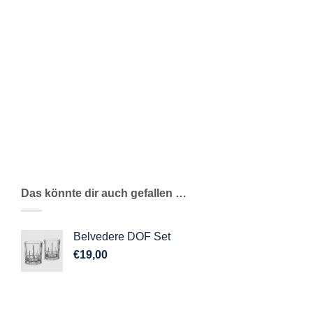
ZUSÄTZLICHE INFORMATIONEN
REZENSIONEN (0)
Inspiriert vom Meisterwerk des Schloss Belvedere,
bringt unser Belvedere-Cocktail-Strainer raffinierte
Eleganz und ein herrschaftliches Flair in die
Cocktailstunde.
Das könnte dir auch gefallen …
Belvedere DOF Set
€
19,00