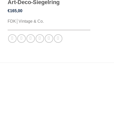
Art-Deco-Siegelring
€
165,00
FDK│Vintage & Co.
BESCHREIBUNG
ZUSÄTZLICHE INFORMATIONEN
REZENSIONEN (0)
Eine handkuratierte Vintage-Auswahl: Dieses Stück