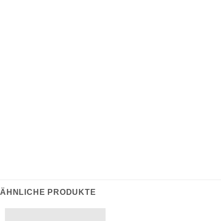
Nackenband mit Fischgrätmuster innen
85 % Bio-Baumwolle / 15 % recycelter Polyester
Stoff gewaschen
350 g/m²
Für Hilfe bei der Größenbestimmung klicken Sie bitte
hier.
ÄHNLICHE PRODUKTE