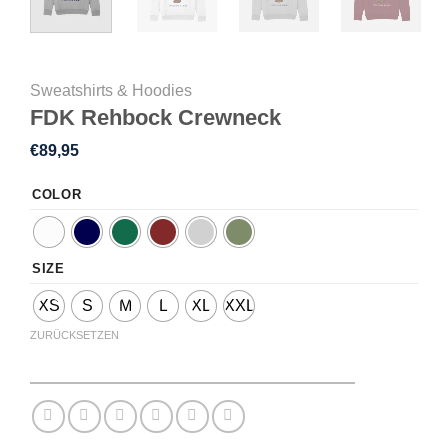
Sweatshirts & Hoodies
FDK Rehbock Crewneck
€
89,95
COLOR
SIZE
XS
S
M
L
XL
XXL
ZURÜCKSETZEN