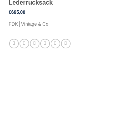
Lederrucksack
€
695,00
FDK│Vintage & Co.
BESCHREIBUNG
ZUSÄTZLICHE INFORMATIONEN
REZENSIONEN (0)
Hergestellt aus robustem Rindsleder, klassisch und