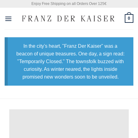
Skip
Enjoy Free Shipping on all Orders Over 125€
to
0
content
In the city's heart, "Franz Der Kaiser" was a
beacon of unique treasures. One day, a sign read:
"Temporarily Closed." The townsfolk buzzed with
curiosity. As winter neared, the lights inside
promised new wonders soon to be unveiled.