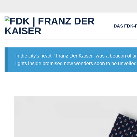
Skip
to
content
DAS FDK-
In the city's heart, "Franz Der Kaiser" was a beacon of 
lights inside promised new wonders soon to be unveiled