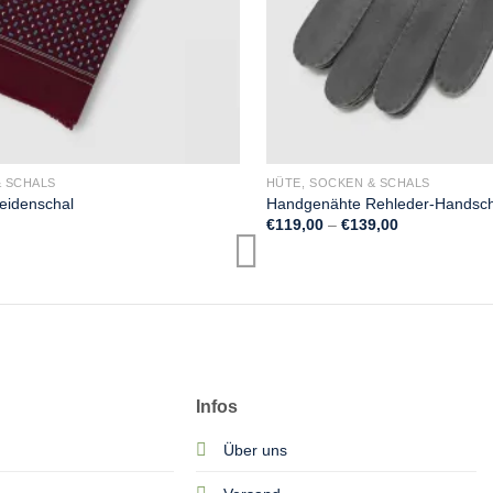
& SCHALS
HÜTE, SOCKEN & SCHALS
Seidenschal
Handgenähte Rehleder-Handsc
Preisspanne:
€
119,00
–
€
139,00
€119,00
bis
€139,00
Infos
Über uns