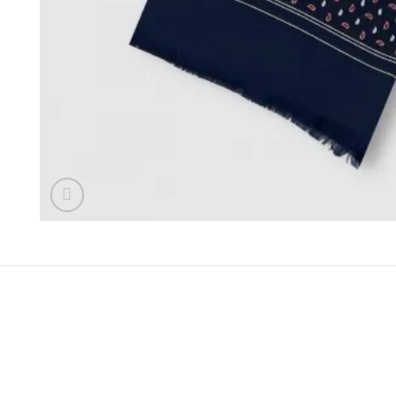
BESCHREIBUNG
ZUSÄTZLICHE INFORMATIONEN
REZE
Inspiriert von klassischem Design mit hoher Taille ist die
und ein stilvolles Stück für die alltägliche Garderobe.