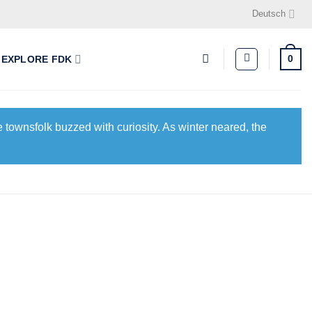
Deutsch
0
EXPLORE FDK
 townsfolk buzzed with curiosity. As winter neared, the