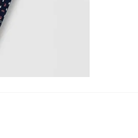
NSIONEN (0)
ser Schal aus feiner Seide handgefertigt