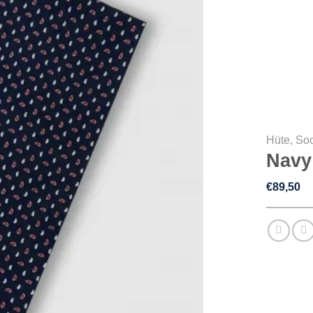
Hüte, So
Navy
€
89,50