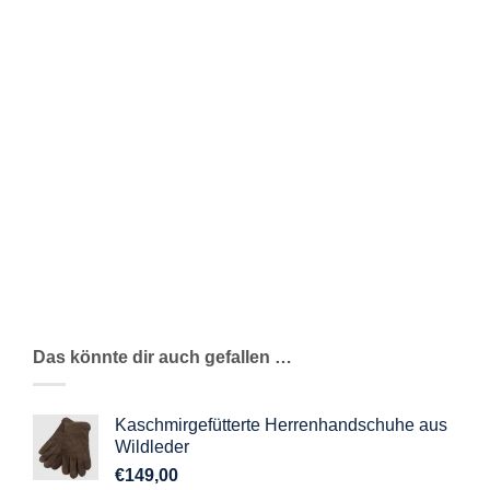
ZUSÄTZLICHE INFORMATIONEN
REZENSIONEN (0)
Hochwertiger Blackwatch-Tartan und altehrwürdiger
schottischer Charme sind in diesem klassischen
Tartan-Schal vereint. Dieser in den schottischen
Highlands hergestellte Schal ist aus weicher und
warmer Lammwolle gewebt und stellt eine stilvolle
Ergänzung für jede Garderobe dar.
Das könnte dir auch gefallen …
Kaschmirgefütterte Herrenhandschuhe aus
Wildleder
€
149,00