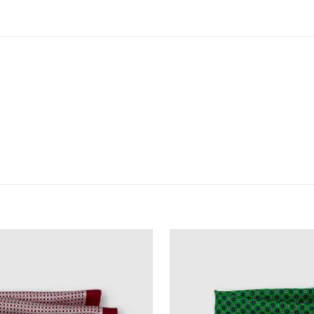
NSIONEN (0)
nten versehen. Dieses Einstecktuch ist