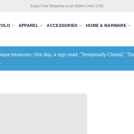
Enjoy Free Shipping on all Orders Over 125€
POLO
APPAREL
ACCESSORIES
HOME & BARWARE
unique treasures. One day, a sign read: "Temporarily Closed." The
.