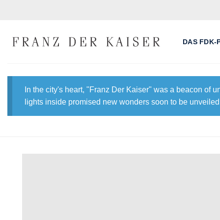
Skip
to
content
DAS FDK-
In the city's heart, "Franz Der Kaiser" was a beacon of 
lights inside promised new wonders soon to be unveiled