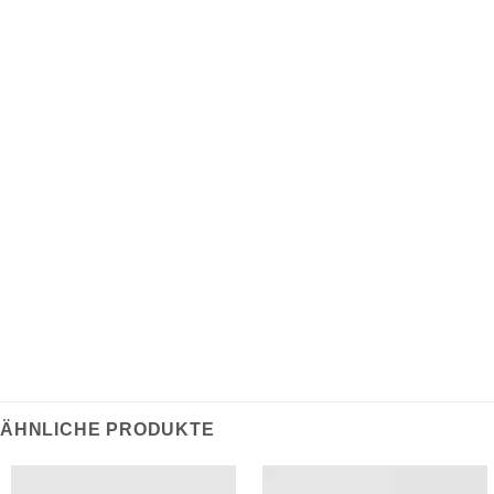
Nackenband mit Fischgrätmuster innen
85 % Bio-Baumwolle / 15 % recycelter Polyester
Stoff gewaschen
350 g/m²
Für Hilfe bei der Größenbestimmung klicken Sie bitte
hier.
ÄHNLICHE PRODUKTE