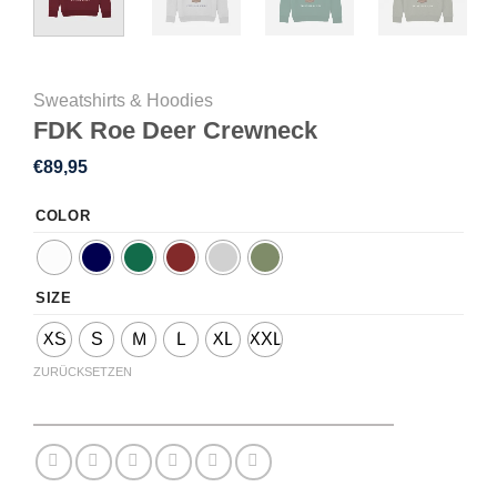
Sweatshirts & Hoodies
FDK Roe Deer Crewneck
€
89,95
COLOR
SIZE
XS
S
M
L
XL
XXL
ZURÜCKSETZEN