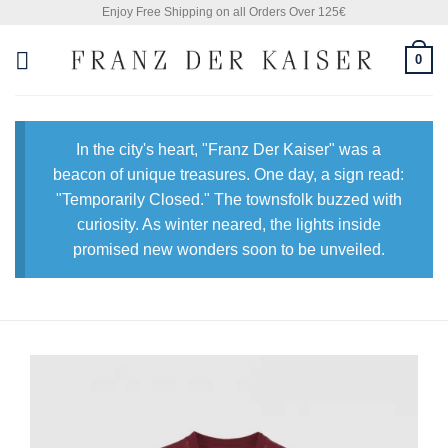
Skip
Enjoy Free Shipping on all Orders Over 125€
to
0
content
In the city's heart, "Franz Der Kaiser" was a
beacon of unique treasures. One day, a sign read:
"Temporarily Closed." The townsfolk buzzed with
curiosity. As winter neared, the lights inside
promised new wonders soon to be unveiled.