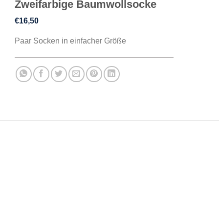
Zweifarbige Baumwollsocke
€
16,50
Paar Socken in einfacher Größe
BESCHREIBUNG
ZUSÄTZLICHE INFORMATIONEN
REZENSIONEN (0)
Klassische Blautöne und kräftige Grüntöne werden