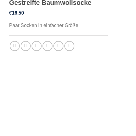
Gestreifte Baumwollsocke
€
16,50
Paar Socken in einfacher Größe
BESCHREIBUNG
ZUSÄTZLICHE INFORMATIONEN
REZENSIONEN (0)
Traditionelle Streifen, die von klassischer Herrenmode